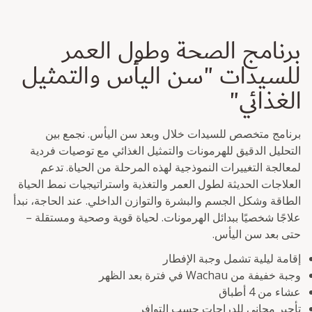
برنامج الصحة وطول العمر
للسيدات "سن اليأس والتمثيل
الغذائي"
برنامج متخصص للسيدات خلال وبعد سن اليأس. نجمع بين
التحليل الدقيق للهرمونات والتمثيل الغذائي مع توصيات فردية
لمعالجة التغييرات النموذجية لهذه المرحلة من الحياة. تدعم
العلاجات الحديثة لطول العمر والتغذية واستراتيجيات نمط الحياة
الطاقة وشكل الجسم والبشرة والتوازن الداخلي. عند الحاجة، نبدأ
علاجًا شخصيًا ببدائل الهرمونات. لحياة قوية وصحية ومستقلة –
حتى بعد سن اليأس.
إقامة ليلية تشمل وجبة الإفطار
وجبة خفيفة من Wachau في فترة بعد الظهر
عشاء من 4 أطباق
تأجير مجاني للدراجات حسب التوافر