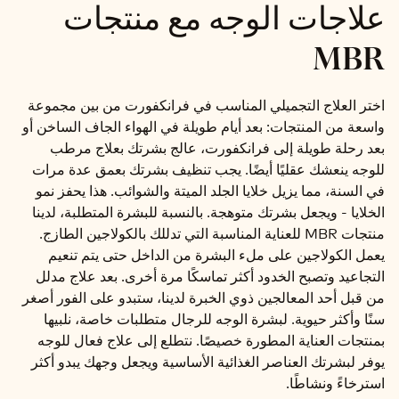
علاجات الوجه مع منتجات
MBR
اختر العلاج التجميلي المناسب في فرانكفورت من بين مجموعة
واسعة من المنتجات: بعد أيام طويلة في الهواء الجاف الساخن أو
بعد رحلة طويلة إلى فرانكفورت، عالج بشرتك بعلاج مرطب
للوجه ينعشك عقليًا أيضًا. يجب تنظيف بشرتك بعمق عدة مرات
في السنة، مما يزيل خلايا الجلد الميتة والشوائب. هذا يحفز نمو
الخلايا - ويجعل بشرتك متوهجة. بالنسبة للبشرة المتطلبة، لدينا
منتجات MBR للعناية المناسبة التي تدللك بالكولاجين الطازج.
يعمل الكولاجين على ملء البشرة من الداخل حتى يتم تنعيم
التجاعيد وتصبح الخدود أكثر تماسكًا مرة أخرى. بعد علاج مدلل
من قبل أحد المعالجين ذوي الخبرة لدينا، ستبدو على الفور أصغر
سنًا وأكثر حيوية. لبشرة الوجه للرجال متطلبات خاصة، نلبيها
بمنتجات العناية المطورة خصيصًا. نتطلع إلى علاج فعال للوجه
يوفر لبشرتك العناصر الغذائية الأساسية ويجعل وجهك يبدو أكثر
استرخاءً ونشاطًا.