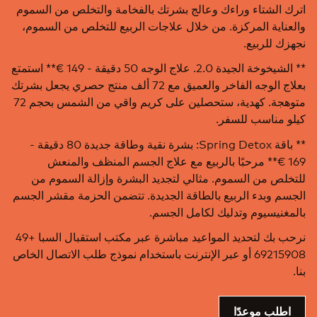
اترك الشتاء وراءك وعالج بشرتك بالفخامة والتخلص من السموم
والعناية المركزة. من خلال علاجات الربيع للتخلص من السموم،
نجهزك للربيع.
** الشيخوخة الجيدة 2.0. علاج الوجه 50 دقيقة - 149 €** استمتع
بعلاج الوجه الفاخر والعميق مع 72 ألف منتج حصري يجعل بشرتك
متوهجة. كهدية، ستحصلين على كريم واقي من الشمس بحجم 72
كيلو مناسب للسفر.
** باقة Spring Detox: بشرة نقية وطاقة جديدة 80 دقيقة -
169 €** مرحبًا بالربيع مع علاج الجسم المنظف والمنعش
للتخلص من السموم. مثالي لتجديد البشرة وإزالة السموم من
الجسم وبدء الربيع بالطاقة الجديدة. تتضمن الحزمة مقشر الجسم
بالمغنيسيوم وتدليك لكامل الجسم.
نرحب بك لتحديد المواعيد مباشرة عبر مكتب استقبال السبا +49
69215908 أو عبر الإنترنت باستخدام نموذج طلب الاتصال الخاص
بنا.
اطلب موعدًا