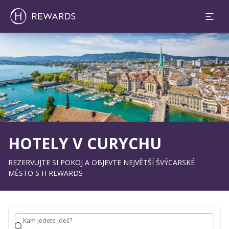
1 Pokoj(e) ⋅ 1 Osoba
Sklíčko 1 z 1
HOTELY V CURYCHU
REZERVUJTE SI POKOJ A OBJEVTE NEJVĚTŠÍ ŠVÝCARSKÉ
MĚSTO S H REWARDS
Kam jedete jdeš?
Kam jedete jdeš?