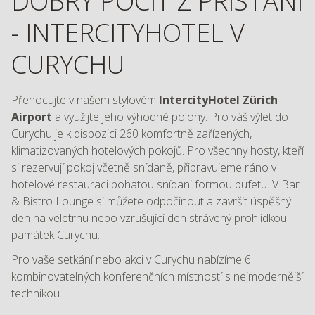
DOBRÝ POCIT Z PŘISTÁNÍ
- INTERCITYHOTEL V
CURYCHU
Přenocujte v našem stylovém
IntercityHotel Zürich
Airport
a využijte jeho výhodné polohy. Pro váš výlet do
Curychu je k dispozici 260 komfortně zařízených,
klimatizovaných hotelových pokojů. Pro všechny hosty, kteří
si rezervují pokoj včetně snídaně, připravujeme ráno v
hotelové restauraci bohatou snídani formou bufetu. V Bar
& Bistro Lounge si můžete odpočinout a završit úspěšný
den na veletrhu nebo vzrušující den strávený prohlídkou
památek Curychu.
Pro vaše setkání nebo akci v Curychu nabízíme 6
kombinovatelných konferenčních místností s nejmodernější
technikou.