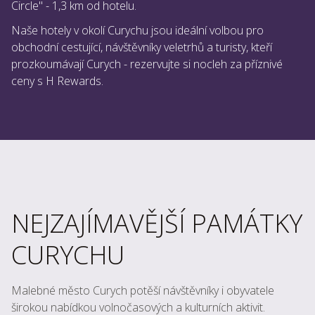
Circle" - 1,3 km od hotelu.
Naše hotely v okolí Curychu jsou ideální volbou pro
obchodní cestující, návštěvníky veletrhů a turisty, kteří
prozkoumávají Curych - rezervujte si nocleh za příznivé
ceny s H Rewards.
NEJZAJÍMAVĚJŠÍ PAMÁTKY
CURYCHU
Malebné město Curych potěší návštěvníky i obyvatele
širokou nabídkou volnočasových a kulturních aktivit.