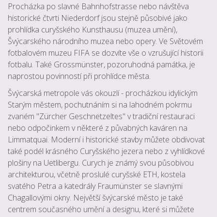
Procházka po slavné Bahnhofstrasse nebo návštěva
historické čtvrti Niederdorf jsou stejně působivé jako
prohlídka curyšského Kunsthausu (muzea umění),
Švýcarského národního muzea nebo opery. Ve Světovém
fotbalovém muzeu FIFA se dozvíte vše o vzrušující historii
fotbalu. Také Grossmünster, pozoruhodná památka, je
naprostou povinností při prohlídce města.
Švýcarská metropole vás okouzlí - procházkou idylickým
Starým městem, pochutnáním si na lahodném pokrmu
zvaném "Zürcher Geschnetzeltes" v tradiční restauraci
nebo odpočinkem v některé z půvabných kaváren na
Limmatquai. Moderní i historické stavby můžete obdivovat
také podél krásného Curyšského jezera nebo z vyhlídkové
plošiny na Uetlibergu. Curych je známý svou působivou
architekturou, včetně proslulé curyšské ETH, kostela
svatého Petra a katedrály Fraumünster se slavnými
Chagallovými okny. Největší švýcarské město je také
centrem současného umění a designu, které si můžete