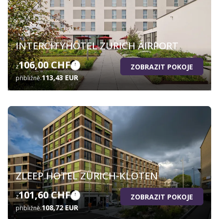
INTERCITYHOTEL ZURICH AIRPORT
106,00 CHF
ZOBRAZIT POKOJE
z
113,43 EUR
přibližně.
ZLEEP HOTEL ZÜRICH-KLOTEN
101,60 CHF
ZOBRAZIT POKOJE
z
108,72 EUR
přibližně.