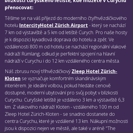
blízkosti curyšského letiště, kde můžete v Curychu
přenocovat:
Těšíme se na váš příjezd do moderního čtyřhvězdičkového
hotelu
IntercityHotel Zürich Airport
- který se nachází
7 km od výstaviště a 5 km od letiště Curych. Pro naše hosty
je k dispozici kyvadlová doprava do hotelu a zpět. Ve
vzdálenosti 800 m od hotelu se nachází regionální vlakové
nádraží Rümlang, odkud je perfektní spojení na hlavní
nádraží v Curychu i do 12 km vzdáleného centra města.
Náš zbrusu nový tříhvězdičkový
Zleep Hotel Zürich-
Kloten
se vyznačuje komfortním skandinávským
interiérem. Je ideální volbou, pokud hledáte cenově
dostupné, moderní ubytování pro svůj pobyt v blízkosti
Curychu. Curyšské letiště je vzdáleno 3 km a výstaviště 6,3
km. Z vlakového nádraží Kloten - vzdáleného 100 m od
Zleep Hotel Zürich-Kloten - se snadno dostanete do
centra Curychu, které je vzdálené 13 km. Nákupní možnosti
jsou k dispozici nejen ve městě, ale také v aréně "The