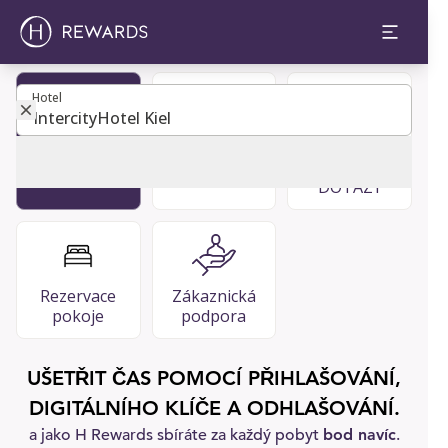
Hotel
Hotel
Staňte se
Restaurace
ČASTO
členem
& bary
KLADENÉ
DOTAZY
Rezervace
Zákaznická
pokoje
podpora
UŠETŘIT ČAS POMOCÍ PŘIHLAŠOVÁNÍ,
DIGITÁLNÍHO KLÍČE A ODHLAŠOVÁNÍ.
a jako H Rewards sbíráte za každý pobyt
bod navíc
.