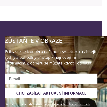
ZŮSTAŇTE V OBRAZE.
Přihlaste se k odběru našeho newsletteru a získejte
rychlý a pohodlný přístup k nejnovějším
informacím. Z odběru se můžete kdykoli odhlásit.
E-mail
CHCI ZASÍLAT AKTUÁLNÍ INFORMACE
Další informace naleznete v našich
zásadách ochrany osobních