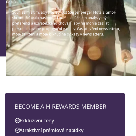
údajů
.
Souhlasím s tím, aby společnost Steigenberger Hotels GmbH
shromažďovala následující údaje za účelem analýzy mých
preferencí a uživatelského chování, aby mi mohla zasílat
personalizované propagační e-maily: čas otevření newsletteru,
moje zařízení a moje kliknutí na odkazy v newsletteru.
BECOME A H REWARDS MEMBER
Exkluzivní ceny
Atraktivní prémiové nabídky