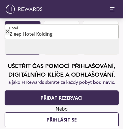
Hotel
Hotel
Staňte se
Rezervace
Zákaznická
členem
pokoje
podpora
UŠETŘIT ČAS POMOCÍ PŘIHLAŠOVÁNÍ,
DIGITÁLNÍHO KLÍČE A ODHLAŠOVÁNÍ.
a jako H Rewards sbíráte za každý pobyt
bod navíc
.
PŘIDAT REZERVACI
Nebo
PŘIHLÁSIT SE