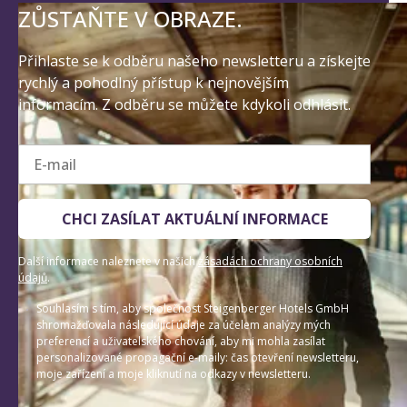
ZŮSTAŇTE V OBRAZE.
Přihlaste se k odběru našeho newsletteru a získejte
rychlý a pohodlný přístup k nejnovějším
informacím. Z odběru se můžete kdykoli odhlásit.
E-mail
CHCI ZASÍLAT AKTUÁLNÍ INFORMACE
Další informace naleznete v našich
zásadách ochrany osobních
údajů
.
Souhlasím s tím, aby společnost Steigenberger Hotels GmbH
shromažďovala následující údaje za účelem analýzy mých
preferencí a uživatelského chování, aby mi mohla zasílat
personalizované propagační e-maily: čas otevření newsletteru,
moje zařízení a moje kliknutí na odkazy v newsletteru.