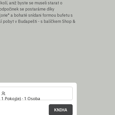
lí, aniž byste se museli starat o
 odpočinek se postaráme díky
orie* a bohaté snídani formou bufetu s
ší pobyt v Budapešti - s balíčkem Shop &
1 Pokoj(e) ⋅ 1 Osoba
KNIHA