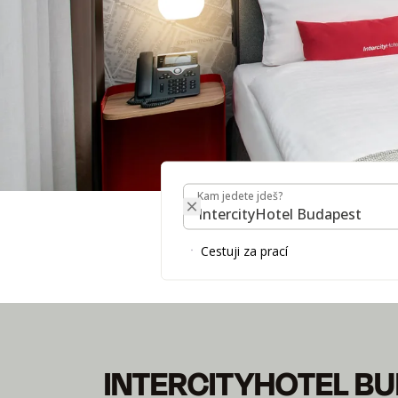
Kam jedete jdeš?
Kam jedete jdeš?
INTERCITYHOTEL 
Cestuji za prací
INTERCITYHOTEL B