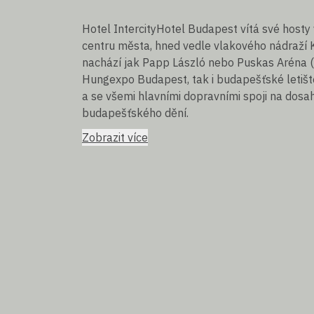
Hotel IntercityHotel Budapest vítá své host
centru města, hned vedle vlakového nádraží Ke
nachází jak Papp László nebo Puskas Aréna (v
Hungexpo Budapest, tak i budapešťské letiště 
a se všemi hlavními dopravními spoji na dosa
budapešťského dění.
Zobrazit více