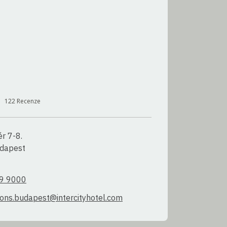
122
Recenze
r 7-8.

dapest

9 9000
ions.budapest@intercityhotel.com