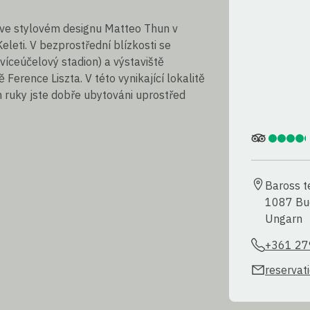
y ve stylovém designu Matteo Thun v
leti. V bezprostřední blízkosti se
íceúčelový stadion) a výstaviště
Ference Liszta. V této vynikající lokalitě
h ruky jste dobře ubytováni uprostřed
Baross té
1087 Bu
Ungarn
+361 27
reservat