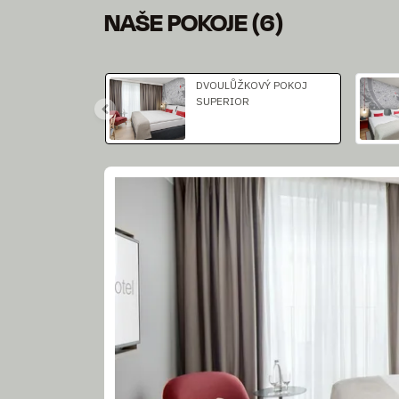
NAŠE POKOJE
(
6
)
Sklíčko 1 z 3
DVOULŮŽKOVÝ POKOJ
SUPERIOR
Sklíčko 1 z 5