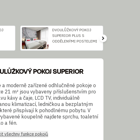
OJ
DVOULŮŽKOVÝ POKOJ
SUPERIOR PLUS S
ODDĚLENÝMI POSTELEMI
ULŮŽKOVÝ POKOJ SUPERIOR
é a moderně zařízené odhlučněné pokoje o
ze 21 m² jsou vybaveny příslušenstvím pro
vu kávy a čaje, LCD TV, individuálně
anou klimatizací, ledničkou a bezplatným
, které přispívají k pohodlnému pobytu. V
vybavené koupelně najdete sprchu, toaletní
o a fén.
it všechny funkce pokojů