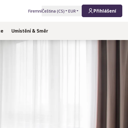
Přihlášení
Firemní
Čeština
(
CS
)
EUR
ce
Umístění & Směr