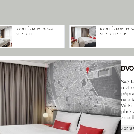
DVOULŮŽKOVÝ POKOJ
DVOULŮŽKOVÝ POK
SUPERIOR
SUPERIOR PLUS
DVO
Světl
rozlo
přípra
ovlád
Wi-Fi
plně 
zrcadl
Zobraz