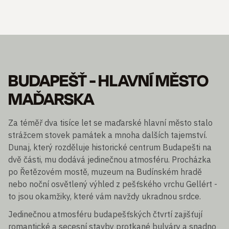
BUDAPEŠŤ - HLAVNÍ MĚSTO
MAĎARSKA
Za téměř dva tisíce let se maďarské hlavní město stalo
strážcem stovek památek a mnoha dalších tajemství.
Dunaj, který rozděluje historické centrum Budapešti na
dvě části, mu dodává jedinečnou atmosféru. Procházka
po Řetězovém mostě, muzeum na Budínském hradě
nebo noční osvětlený výhled z pešťského vrchu Gellért -
to jsou okamžiky, které vám navždy ukradnou srdce.
Jedinečnou atmosféru budapešťských čtvrtí zajišťují
romantické a secesní stavby protkané bulváry a snadno