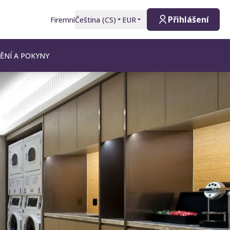
Přihlášení
Firemní
Čeština
(
CS
)
EUR
ĚNÍ A POKYNY