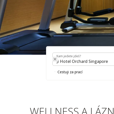
Kam jedete jdeš?
Kam jedete jdeš?
Cestuji za prací
WELLNESS A LÁZ