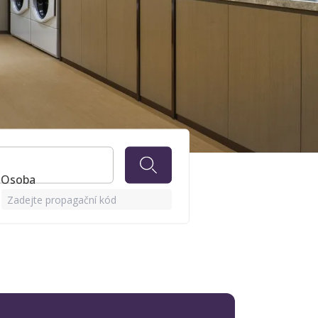
1 Osoba
Zadejte propagační kód