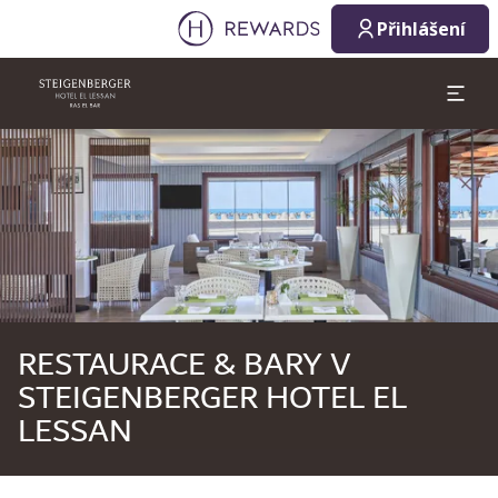
09. 08. 2026
10. 08. 2026
Přihlášení
1 Pokoj(e) ⋅ 1 Osoba
Sklíčko 1 z 1
RESTAURACE & BARY V
STEIGENBERGER HOTEL EL
LESSAN