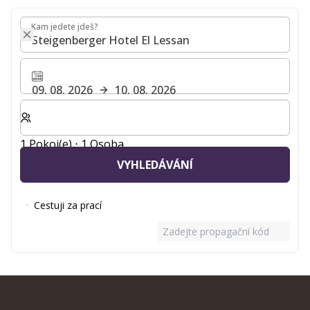
Kam jedete jdeš?
Kam jedete jdeš?
09. 08. 2026
10. 08. 2026
Zvolte počet pokojů a hostů pro svůj pobyt
1 Pokoj(e) ⋅ 1 Osoba
VYHLEDÁVÁNÍ
Cestuji za prací
Zadejte propagační kód