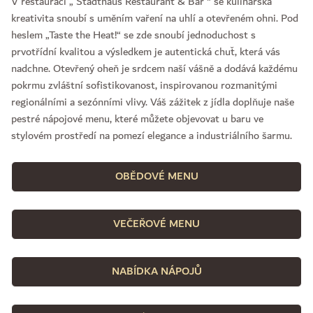
V restauraci „ Stadthaus Restaurant & Bar “ se kulinářská
kreativita snoubí s uměním vaření na uhlí a otevřeném ohni. Pod
heslem „Taste the Heat!“ se zde snoubí jednoduchost s
prvotřídní kvalitou a výsledkem je autentická chuť, která vás
nadchne. Otevřený oheň je srdcem naší vášně a dodává každému
pokrmu zvláštní sofistikovanost, inspirovanou rozmanitými
regionálními a sezónními vlivy. Váš zážitek z jídla doplňuje naše
pestré nápojové menu, které můžete objevovat u baru ve
stylovém prostředí na pomezí elegance a industriálního šarmu.
OBĚDOVÉ MENU
VEČEŘOVÉ MENU
NABÍDKA NÁPOJŮ