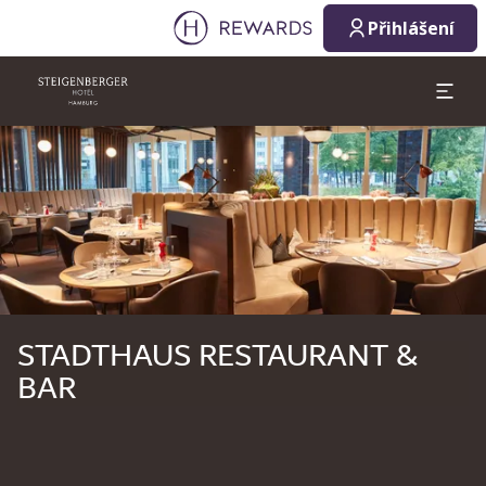
Přihlášení
Sklíčko 1 z 1
STADTHAUS RESTAURANT &
BAR