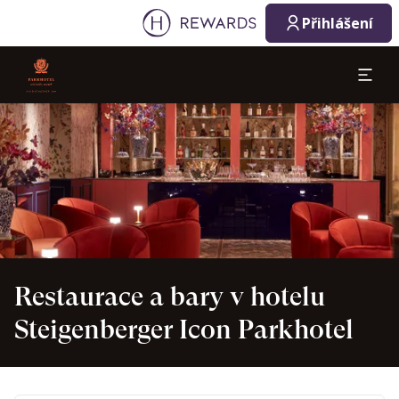
07. 08. 2026
08. 08. 2026
Přihlášení
1 Pokoj(e) ⋅ 1 Osoba
Sklíčko 1 z 1
Restaurace a bary v hotelu
Steigenberger Icon Parkhotel