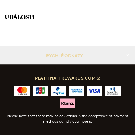
UDÁLOSTI
Vysoký čaj ICONIC
Sklíčko 1 z 1
RYCHLÉ ODKAZY
PLATIT NA H REWARDS.COM S:
Please note that there may be deviations in the acceptance of payment
methods at individual hotels.