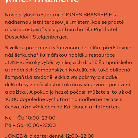
Nová stylová restaurace JONES BRASSERIE s
nádhernou letní terasou je „místem, kde se prostě
musíte zastavit“ v elegantním hotelu Parkhotel
Düsseldorf Steigenberger.
S velkou pozorností věnovanou detailům představuje
náš šéfkuchař kulinářskou nabídku restaurace
JONES. Široký výběr vynikajících druhů šampaňského
a lahodných šampaňských koktejlů, ale také oblíbená
šampaňská snídaně, exkluzivní pokrmy a sladké
delikatesy z naší vlastní cukrárny vás zvou k posezení
a požitku. A pokud je hezké počasí, můžete si to už od
10:00 dopoledne vychutnat na nádherné terase s
úchvatným výhledem na Kö-Bogen a Hofgarten.
Ne – Čt: 10:00–23:00
Pá – So: 10:00–23:00
JONES à la carte: denně 12:00–22:00