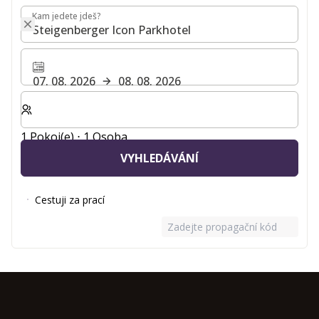
Kam jedete jdeš?
Kam jedete jdeš?
07. 08. 2026
08. 08. 2026
Zvolte počet pokojů a hostů pro svůj pobyt
1 Pokoj(e) ⋅ 1 Osoba
VYHLEDÁVÁNÍ
Cestuji za prací
Zadejte propagační kód