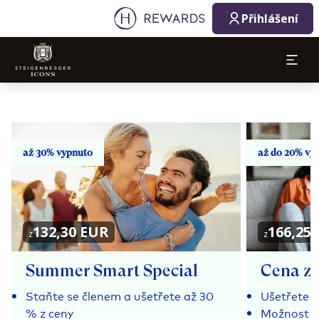
Přihlášení
až 30% vypnuto
až do 20% vy
132,30 EUR
166,25
z
z
Summer Smart Special
Cena za
Staňte se členem a ušetřete až 30
Ušetřete a
% z ceny
Možnost re