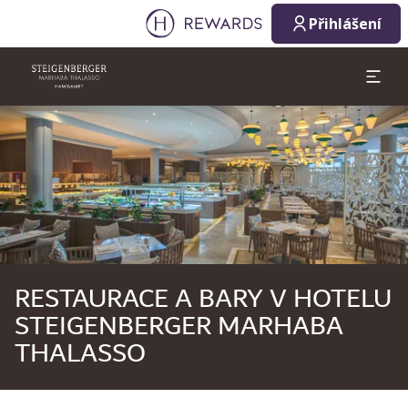
08. 08. 2026
09. 08. 2026
Přihlášení
1 Pokoj(e) ⋅ 1 Osoba
Sklíčko 1 z 1
RESTAURACE A BARY V HOTELU
STEIGENBERGER MARHABA
THALASSO