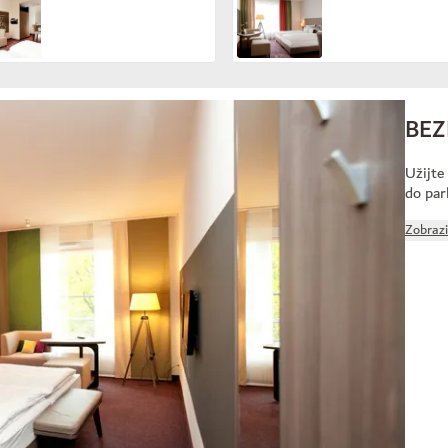
BEZ
Užijte
do par
Zobrazi