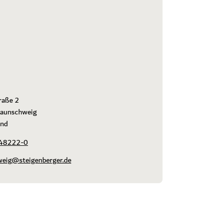
aße 2

aunschweig

and
 48222-0
weig@steigenberger.de