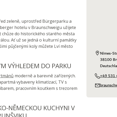
řed zeleně, uprostřed Bürgerparku a
berger hotelu v Braunschweigu užijete
ut chůze do historického starého města
lou. Ať už se jedná o kulturní památky
našimi půjčenými koly můžete Lví město
Nîmes-Str
38100 Br
ÝM VÝHLEDEM DO PARKU
Deutschl
+49 531
artmánů
moderně a barevně zařízených.
apartmá vybaveny klimatizací, TV s
braunsch
nibarem, pracovním koutkem s trezorem
KO-NĚMECKOU KUCHYNI V
RUNŠVIKU