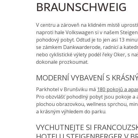
BRAUNSCHWEIG
V centru a zároveň na klidném místě uprost
naproti hale Volkswagen si v našem Steigen
pohodový pobyt. Odtud je to jen asi 13 min
se zámkem Dankwarderode, radnicí a katedrá
nebo cyklistické výlety podél řeky Oker, s 
dokonale prozkoumat.
MODERNÍ VYBAVENÍ S KRÁSN
Parkhotel v Brunšviku má
180 pokojů a ap
Pro obzvlášť pohodlný pobyt jsou pokoje a 
plochou obrazovkou, wellness sprchou, mi
a krásným výhledem do parku.
VYCHUTNEJTE SI FRANCOUZS
HOTELU STEIGENBERGER V B