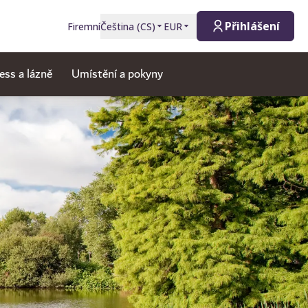
Přihlášení
Firemní
Čeština
(
CS
)
EUR
ess a lázně
Umístění a pokyny