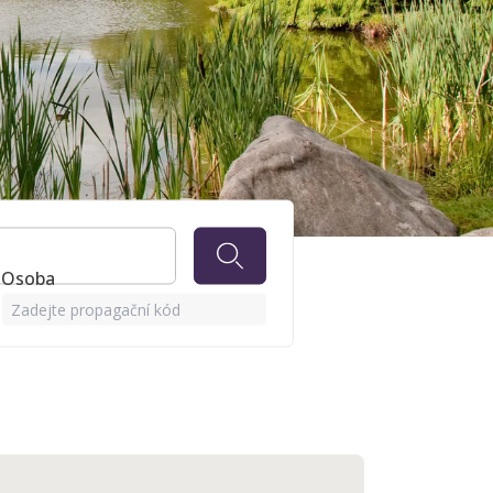
IG
1 Osoba
Zadejte propagační kód