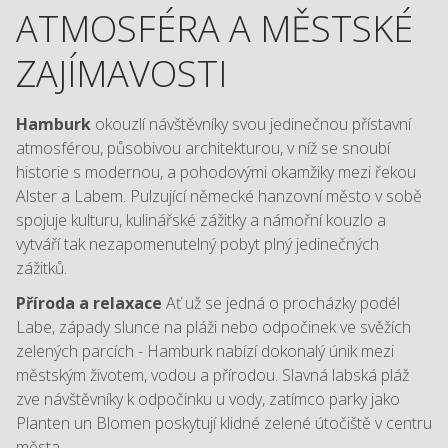
ATMOSFÉRA A MĚSTSKÉ
ZAJÍMAVOSTI
Hamburk
okouzlí návštěvníky svou jedinečnou přístavní
atmosférou, působivou architekturou, v níž se snoubí
historie s modernou, a pohodovými okamžiky mezi řekou
Alster a Labem. Pulzující německé hanzovní město v sobě
spojuje kulturu, kulinářské zážitky a námořní kouzlo a
vytváří tak nezapomenutelný pobyt plný jedinečných
zážitků.
Příroda a relaxace
Ať už se jedná o procházky podél
Labe, západy slunce na pláži nebo odpočinek ve svěžích
zelených parcích - Hamburk nabízí dokonalý únik mezi
městským životem, vodou a přírodou. Slavná labská pláž
zve návštěvníky k odpočinku u vody, zatímco parky jako
Planten un Blomen poskytují klidné zelené útočiště v centru
města.