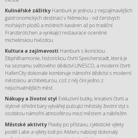
Kulinářské zážitky
Hamburk je jednou z nejzajímavějších
gastronomických destinací v Německu - od čerstvých
mořských plodů a módních kaváren až po tradiční
Franzbrötchen a vynikající restaurace oceněné
michelinskou hvězdou.
Kultura a zajímavosti
Hamburk s ikonickou
Elbphilharmonie, historickou čtvrtí Speicherstadt, která je
na seznamu světového dědictví UNESCO, a moderní čtvrtí
HafenCity dokonale kombinuje námořní dědictví s moderní
městskou architekturou, což z něj činí jedno z
nejúchvatnějších měst.
Nákupy a životní styl
Exkluzivní butiky, kreativní čtvrti a
stylové střešní bary vytvářejí pulzující městský životní styl s
osobitou námořní atmosférou mezi městem a nábřežím.
Městské aktivity
Plavby po přístavu, cyklistické výlety
podél Labe a výlety lodí po Alsteru nabízejí dokonalý