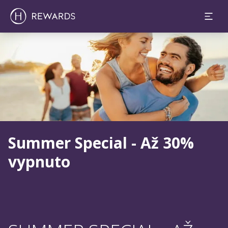
Sklíčko 1 z 1
Summer Special - Až 30%
vypnuto