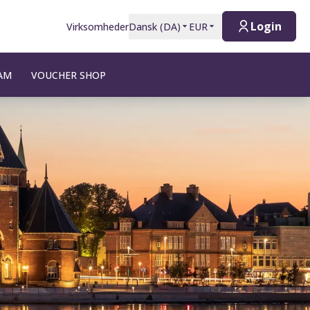
Login
Virksomheder
Dansk
(
DA
)
EUR
AM
VOUCHER SHOP