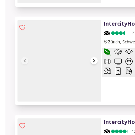
1 of 9
IntercityHo
7
Zürich, Schwe
1 of 6
IntercityH
1