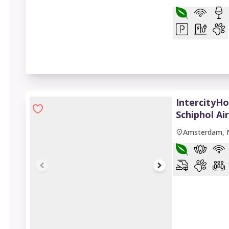
IntercityH
Schiphol Ai
Amsterdam, 