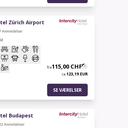
tel Zürich Airport
7
Anmeldelser
iz
115,00 CHF
fra
123,19 EUR
ca.
SE VÆRELSER
otel Budapest
22
Anmeldelser