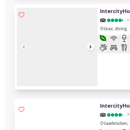
IntercityHo
1
Graz, Østrig
1 of 7
IntercityHo
7
Saarbrücken, 