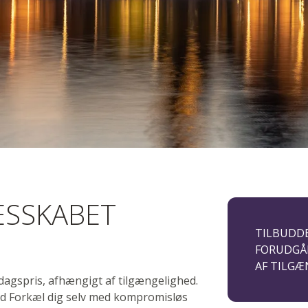
 Community
ESSKABET
e.V.
TILBUDDE
FORUDGÅ
AF TILGÆ
 dagspris, afhængigt af tilgængelighed.
vand Forkæl dig selv med kompromisløs