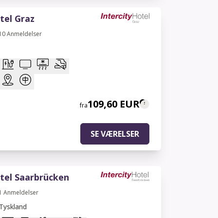
tel Graz
10
Anmeldelser
109,60 EUR
fra
SE VÆRELSER
tel Saarbrücken
1
Anmeldelser
Tyskland