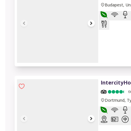
Budapest, Un
1 of 7
IntercityH
6
Dortmund, Ty