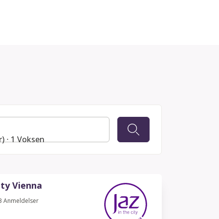
r) ⋅ 1 Voksen
ity Vienna
3
Anmeldelser