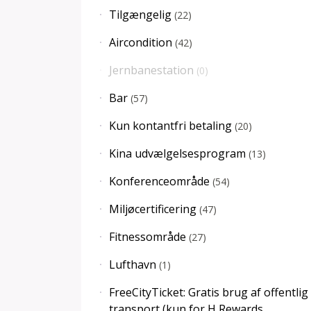
Tilgængelig
(
22
)
Aircondition
(
42
)
Jernbanestation
(
0
)
Bar
(
57
)
Kun kontantfri betaling
(
20
)
Kina udvælgelsesprogram
(
13
)
Konferenceområde
(
54
)
Miljøcertificering
(
47
)
Fitnessområde
(
27
)
Lufthavn
(
1
)
FreeCityTicket: Gratis brug af offentlig
transport (kun for H Rewards