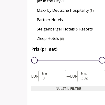
Jaz in the City
(
3
)
Maxx by Deutsche Hospitality
(
3
)
Partner Hotels
Steigenberger Hotels & Resorts
Zleep Hotels
(
6
)
Pris (pr. nat)
Min
Max
Min
Max
EUR
—
EUR
NULSTIL FILTRE