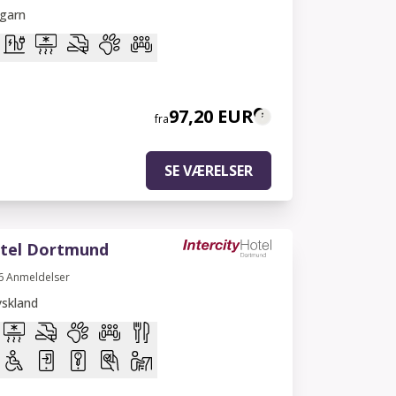
garn
97,20 EUR
fra
SE VÆRELSER
otel Dortmund
6
Anmeldelser
skland