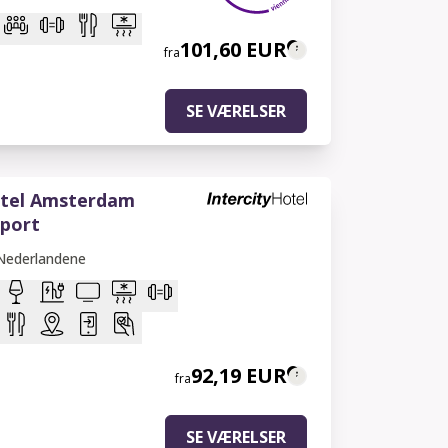
101,60 EUR
fra
SE VÆRELSER
otel Amsterdam
rport
Nederlandene
92,19 EUR
fra
SE VÆRELSER