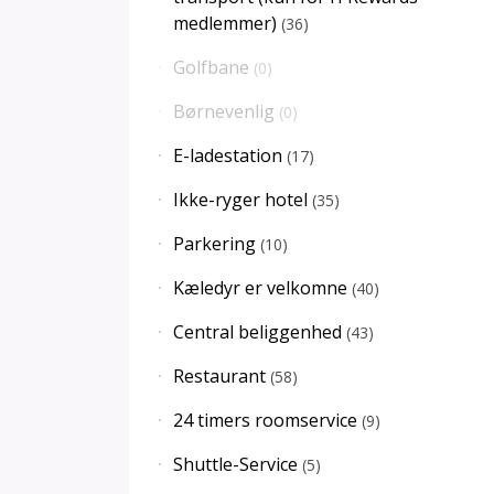
medlemmer)
(
36
)
Golfbane
(
0
)
Børnevenlig
(
0
)
E-ladestation
(
17
)
Ikke-ryger hotel
(
35
)
Parkering
(
10
)
Kæledyr er velkomne
(
40
)
Central beliggenhed
(
43
)
Restaurant
(
58
)
24 timers roomservice
(
9
)
Shuttle-Service
(
5
)