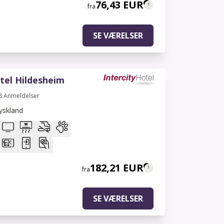
76,43 EUR
fra
SE VÆRELSER
tel Hildesheim
8
Anmeldelser
yskland
182,21 EUR
fra
SE VÆRELSER