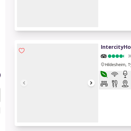
1 of 7
IntercityHo
3
Hildesheim, T
1 of 7