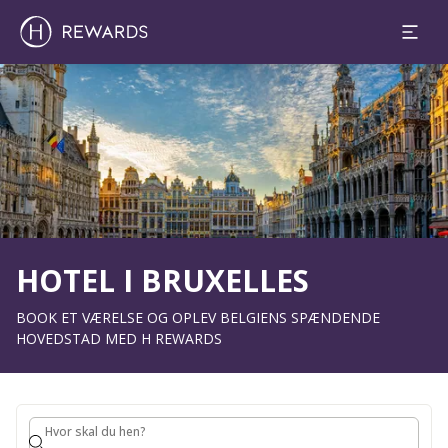
1 Værelse(r) ⋅ 1 Voksen
Slide 1 af 1
HOTEL I BRUXELLES
BOOK ET VÆRELSE OG OPLEV BELGIENS SPÆNDENDE
HOVEDSTAD MED H REWARDS
Hvor skal du hen?
Hvor skal du hen?