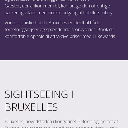
Gæster, der ankommer i bil, kan bruge den offentlige
parkeringsplads med direkte adgang til hotellets lobby.
Vores ikoniske hotel i Bruxelles er ideelt til både
forretningsrejser og spændende storbyferier. Book dit
komfortable ophold til attraktive priser med H Rewards.
SIGHTSEEING I
BRUXELLES
Bruxelles, hovedstaden i kongeriget Belgien og hjertet af