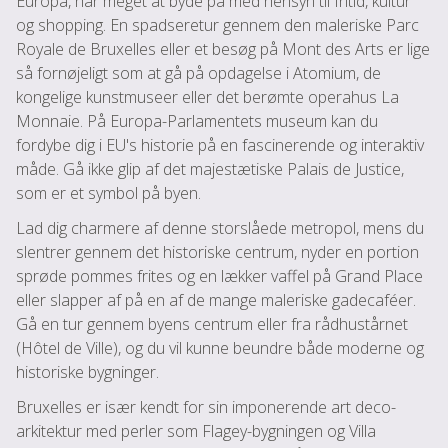
Europa, har meget at byde på med hensyn til fritid, kultur
og shopping. En spadseretur gennem den maleriske Parc
Royale de Bruxelles eller et besøg på Mont des Arts er lige
så fornøjeligt som at gå på opdagelse i Atomium, de
kongelige kunstmuseer eller det berømte operahus La
Monnaie. På Europa-Parlamentets museum kan du
fordybe dig i EU's historie på en fascinerende og interaktiv
måde. Gå ikke glip af det majestætiske Palais de Justice,
som er et symbol på byen.
Lad dig charmere af denne storslåede metropol, mens du
slentrer gennem det historiske centrum, nyder en portion
sprøde pommes frites og en lækker vaffel på Grand Place
eller slapper af på en af de mange maleriske gadecaféer.
Gå en tur gennem byens centrum eller fra rådhustårnet
(Hôtel de Ville), og du vil kunne beundre både moderne og
historiske bygninger.
Bruxelles er især kendt for sin imponerende art deco-
arkitektur med perler som Flagey-bygningen og Villa