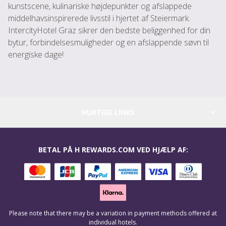
kunstscene, kulinariske højdepunkter og afslappede
middelhavsinspirerede livsstil i hjertet af Steiermark.
IntercityHotel Graz sikrer den bedste beliggenhed for din
bytur, forbindelsesmuligheder og en afslappende søvn til
energiske dage!
HURTIGE LINKS
BETAL PÅ H REWARDS.COM VED HJÆLP AF:
Please note that there may be a variation in payment methods offered at
individual hotels.