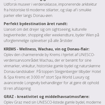
Udforsk museer i verdensklasse, imponerende arkitektur
fra historiske til moderne stilarter, og slap af i smukke
parker eller langs Donau-øen.
Perfekt bydestination året rundt:
Uanset om det drejer sig om sightseeing, kulturelle
begivenheder, shopping eller weekendture, byder Wien på
uforglemmelige oplevelser på alle årstider.
KREMS - Wellness, Wachau, vin og Donau-flair:
Oplev den charmerende by Krems i hjertet af UNESCO-
verdensarvsområdet Wachau, der er berømt for sine
vinmarker, vinkultur, historiske gamle bydel og naturskønne
Donau-landskaber. På toppen Steigenberger tilbyder Hotel
& Spa Krems et 3.000 m² stort Spa World Luxury og
avancerede Longevity behandlinger for at gøre dit ophold
til ren afslapning.
GRAZ - kreativitet og middelhavsatmosfære:
Oplev Graz med sin UNESCO-listede gamle bydel, moderne