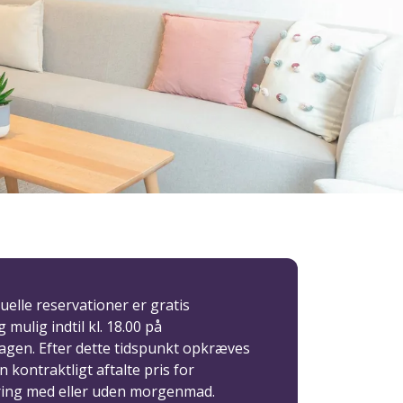
r
duelle reservationer er gratis
g mulig indtil kl. 18.00 på
gen. Efter dette tidspunkt opkræves
n kontraktligt aftalte pris for
ring med eller uden morgenmad.