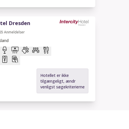
otel Dresden
65
Anmeldelser
kland
Hotellet er ikke
tilgængeligt, ændr
venligst søgekriterierne
otel Hamburg-Altona
57
Anmeldelser