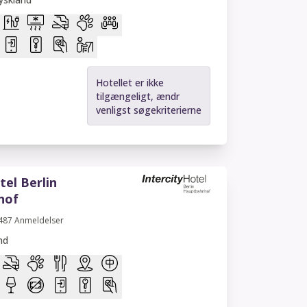
Hotellet er ikke
tilgængeligt, ændr
venligst søgekriterierne
tel Berlin
hof
487
Anmeldelser
nd