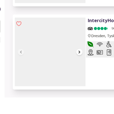
1 of 7
IntercityH
9
Dresden, Tys
1 of 10
IntercityH
4