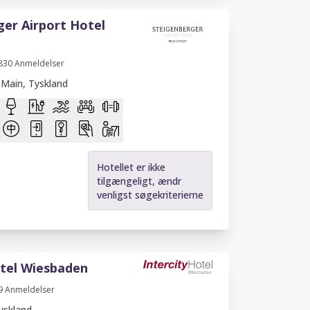
er Airport Hotel
830
Anmeldelser
 Main, Tyskland
Hotellet er ikke
tilgængeligt, ændr
venligst søgekriterierne
otel Wiesbaden
9
Anmeldelser
yskland