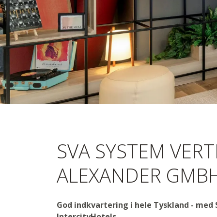
Virksomhe
SVA SYSTEM VERT
SVA
ALEXANDER GMB
God indkvartering i hele Tyskland - med S
IntercityHotels
.