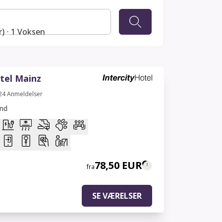
r) ⋅ 1 Voksen
tel Mainz
24
Anmeldelser
and
78,50 EUR
fra
SE VÆRELSER