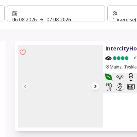
06.08.2026
07.08.2026
1 Værelse(
IntercityHo
6
Mainz, Tyskl
1 of 12