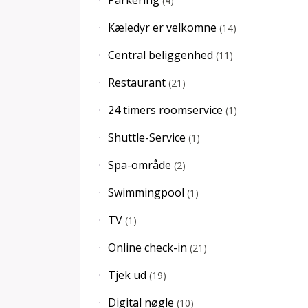
Parkering
(
4
)
Kæledyr er velkomne
(
14
)
Central beliggenhed
(
11
)
Restaurant
(
21
)
24 timers roomservice
(
1
)
Shuttle-Service
(
1
)
Spa-område
(
2
)
Swimmingpool
(
1
)
TV
(
1
)
Online check-in
(
21
)
Tjek ud
(
19
)
Digital nøgle
(
10
)