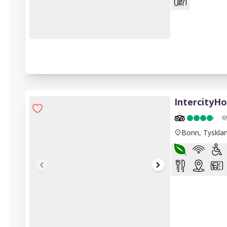
1 of 8
IntercityH
6
Bonn, Tyskla