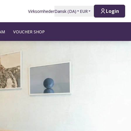
Login
Virksomheder
Dansk
(
DA
)
EUR
AM
VOUCHER SHOP