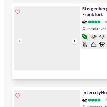
Steigenberg
Frankfurt
4
Frankfurt ved
1 of 13
IntercityH
3
Wiesbaden, T