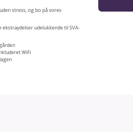
 uden stress, og bo på vores
ve ekstraydelser udelukkende til SVA-
egården
kluderet WiFi
dagen