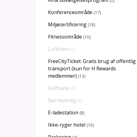
Kina udvælgelsesprogram
(
2
)
Konferenceområde
(
17
)
Miljøcertificering
(
18
)
Fitnessområde
(
10
)
Lufthavn
(
0
)
FreeCityTicket: Gratis brug af offentlig
transport (kun for H Rewards
medlemmer)
(
13
)
Golfbane
(
0
)
Børnevenlig
(
0
)
E-ladestation
(
8
)
Ikke-ryger hotel
(
10
)