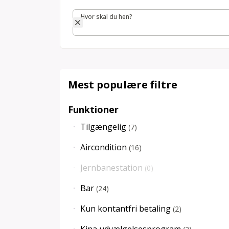
Hvor skal du hen?
Hvor skal du hen?
Mest populære filtre
Funktioner
Tilgængelig
(
7
)
Aircondition
(
16
)
Jernbanestation
(
0
)
Bar
(
24
)
Kun kontantfri betaling
(
2
)