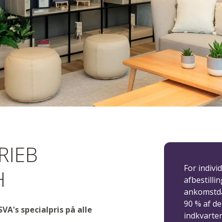
dsbetingelse
RIEB
For indivi
H
afbestillin
ankomstda
90 % af de
VA's specialpris på alle
indkvarte