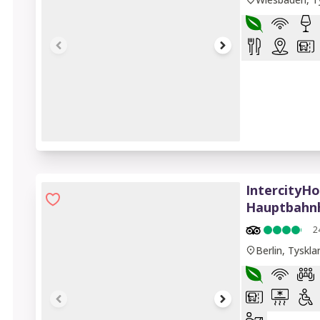
1 of 6
IntercityHo
Hauptbahn
2
Berlin, Tyskla