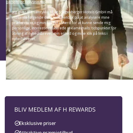
personlige oplysninger
.
Jeg giver mit samtykke til, at Steigenberger Hotels GmbH må
indsamle følgende data med henblik på at analysere mine
præferencer og min brugeradfærd for at kunne sende mig
personlige, interesse-relaterede reklamemails: tidspunktet for
åbning af nyhedsbrevet, min enhed og mine klik på links i
nyhedsbrevet.
BLIV MEDLEM AF H REWARDS
Eksklusive priser
Attraktive præmietilbud