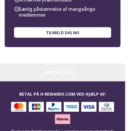
Særlig påskønnelse af mangeårige
medlemmer
TILMELD DIG NU
HURTIGE LINKS
BETAL PÅ H REWARDS.COM VED HJÆLP AF: