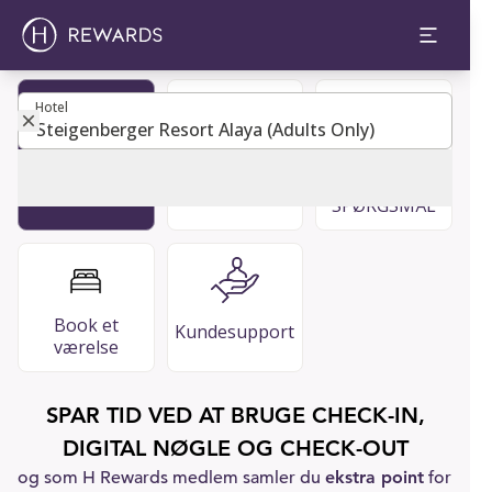
Hotel
Hotel
Restauranter
OFTE
Bliv medlem
og barer
STILLEDE
SPØRGSMÅL
Book et
Kundesupport
værelse
SPAR TID VED AT BRUGE CHECK-IN,
DIGITAL NØGLE OG CHECK-OUT
og som H Rewards medlem samler du
ekstra point
for