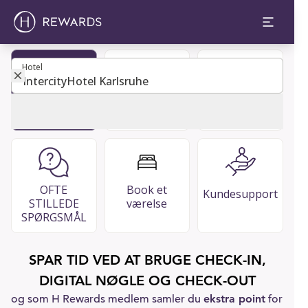
Hotel
Hotel
Guide til
Restauranter
Bliv medlem
gæster
og barer
OFTE
Book et
Kundesupport
STILLEDE
værelse
SPØRGSMÅL
SPAR TID VED AT BRUGE CHECK-IN,
DIGITAL NØGLE OG CHECK-OUT
og som H Rewards medlem samler du
ekstra point
for