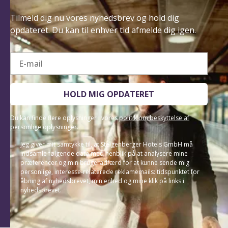
Tilmeld dig nu vores nyhedsbrev og hold dig
opdateret. Du kan til enhver tid afmelde dig igen.
E-mail
HOLD MIG OPDATERET
Du kan finde flere oplysninger i vores
politik om beskyttelse af
personlige oplysninger
.
Jeg giver mit samtykke til, at Steigenberger Hotels GmbH må
indsamle følgende data med henblik på at analysere mine
præferencer og min brugeradfærd for at kunne sende mig
personlige, interesse-relaterede reklamemails: tidspunktet for
åbning af nyhedsbrevet, min enhed og mine klik på links i
nyhedsbrevet.