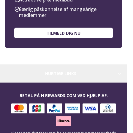
Særlig påskønnelse af mangeårige
medlemmer
TILMELD DIG NU
HURTIGE LINKS
BETAL PÅ H REWARDS.COM VED HJÆLP AF: