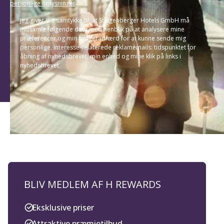
personlige oplysninger
.
Jeg giver mit samtykke til, at Steigenberger Hotels GmbH må
indsamle følgende data med henblik på at analysere mine
præferencer og min brugeradfærd for at kunne sende mig
personlige, interesse-relaterede reklamemails: tidspunktet for
åbning af nyhedsbrevet, min enhed og mine klik på links i
nyhedsbrevet.
BLIV MEDLEM AF H REWARDS
Eksklusive priser
Attraktive præmietilbud