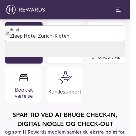
Hotel
Hotel
Restauranter
OFTE
Bliv medlem
og barer
STILLEDE
SPØRGSMÅL
Book et
Kundesupport
værelse
SPAR TID VED AT BRUGE CHECK-IN,
DIGITAL NØGLE OG CHECK-OUT
og som H Rewards medlem samler du
ekstra point
for