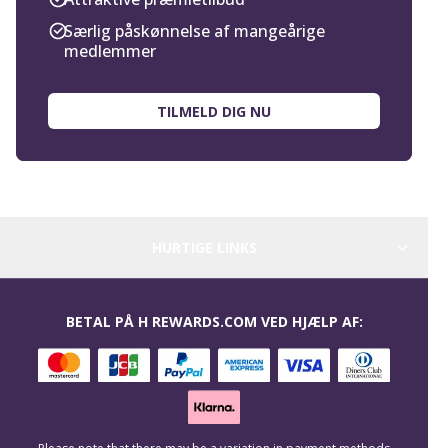
Særlig påskønnelse af mangeårige
medlemmer
TILMELD DIG NU
HURTIGE LINKS
BETAL PÅ H REWARDS.COM VED HJÆLP AF: