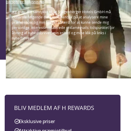
personlige oplysninger
.
Jeg giver mit samtykke til, at Steigenberger Hotels GmbH må
indsamle følgende data med henblik på at analysere mine
præferencer og min brugeradfærd for at kunne sende mig
personlige, interesse-relaterede reklamemails: tidspunktet for
åbning af nyhedsbrevet, min enhed og mine klik på links i
nyhedsbrevet.
BLIV MEDLEM AF H REWARDS
Eksklusive priser
Attraktive præmietilbud