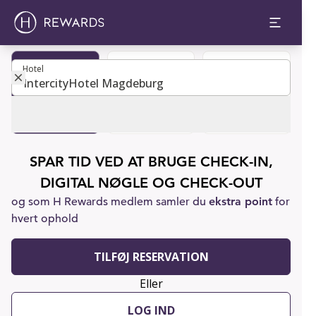
Hotel
Hotel
Book et
Bliv medlem
Kundesupport
værelse
SPAR TID VED AT BRUGE CHECK-IN,
DIGITAL NØGLE OG CHECK-OUT
og som H Rewards medlem samler du
ekstra point
for
hvert ophold
TILFØJ RESERVATION
Eller
LOG IND