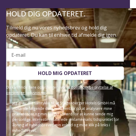
HOLD DIG OPDATERET.
Tilmeld dig nu vores nyhedsbrev og hold dig
opdateret. Du kan til enhver tid afmelde dig igen.
E-mail
HOLD MIG OPDATERET
Du kan finde flere oplysninger i vores
politik om beskyttelse af
personlige oplysninger
.
Jeg giver mit samtykke til, at Steigenberger Hotels GmbH må
indsamle følgende data med henblik på at analysere mine
præferencer og min brugeradfærd for at kunne sende mig
personlige, interesse-relaterede reklamemails: tidspunktet for
åbning af nyhedsbrevet, min enhed og mine klik på links i
nyhedsbrevet.