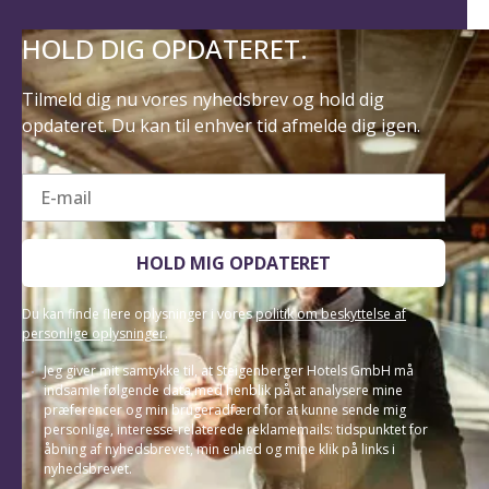
HOLD DIG OPDATERET.
Tilmeld dig nu vores nyhedsbrev og hold dig
opdateret. Du kan til enhver tid afmelde dig igen.
E-mail
HOLD MIG OPDATERET
Du kan finde flere oplysninger i vores
politik om beskyttelse af
personlige oplysninger
.
Jeg giver mit samtykke til, at Steigenberger Hotels GmbH må
indsamle følgende data med henblik på at analysere mine
præferencer og min brugeradfærd for at kunne sende mig
personlige, interesse-relaterede reklamemails: tidspunktet for
åbning af nyhedsbrevet, min enhed og mine klik på links i
nyhedsbrevet.