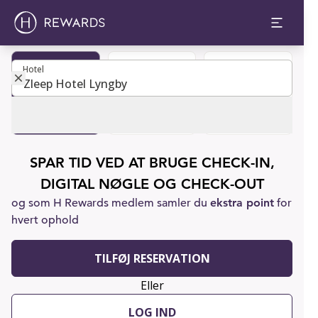
Hotel
Hotel
Book et
Bliv medlem
Kundesupport
værelse
SPAR TID VED AT BRUGE CHECK-IN,
DIGITAL NØGLE OG CHECK-OUT
og som H Rewards medlem samler du
ekstra point
for
hvert ophold
TILFØJ RESERVATION
Eller
LOG IND