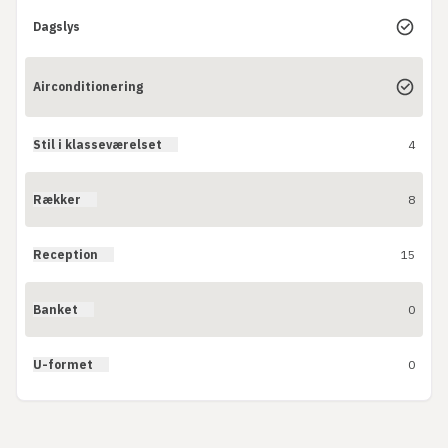
Dagslys
Airconditionering
Stil i klasseværelset
4
Rækker
8
Reception
15
Banket
0
U-formet
0