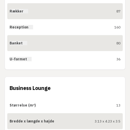
Rækker
87
Reception
160
Banket
80
U-formet
36
Business Lounge
Størrelse (m²)
13
Bredde x længde x højde
3.13 x 4.23 x 3.5