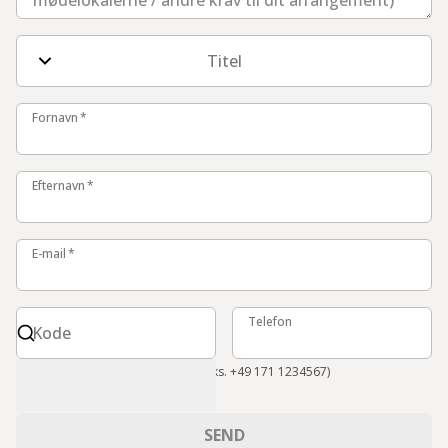
Titel
Fornavn
Fornavn
*
Efternavn
Efternavn
*
E-mail
E-mail
*
Kode
Telefon
Telefon
Kode
Internationalt format påkrævet (f.eks. +49 171 1234567)
SEND