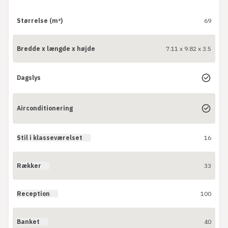
Størrelse (m²)
69
Bredde x længde x højde
7.11 x 9.82 x 3.5
Dagslys
Airconditionering
Stil i klasseværelset
16
Rækker
33
Reception
100
Banket
40