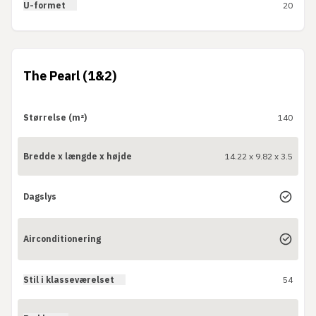
U-formet
20
The Pearl (1&2)
Størrelse (m²)
140
Bredde x længde x højde
14.22 x 9.82 x 3.5
Dagslys
Airconditionering
Stil i klasseværelset
54