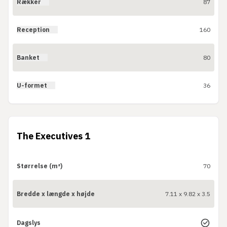
Rækker
87
Reception
160
Banket
80
U-formet
36
The Executives 1
Størrelse (m²)
70
Bredde x længde x højde
7.11 x 9.82 x 3.5
Dagslys