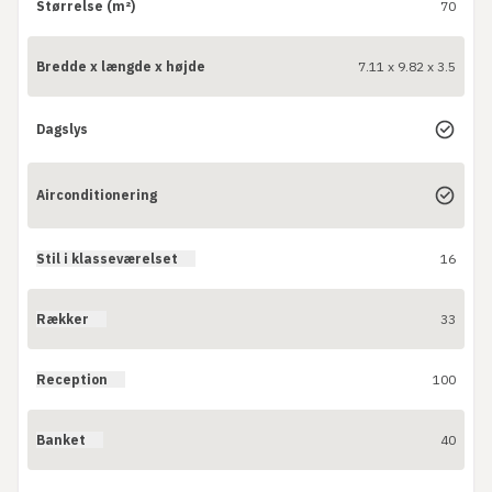
Størrelse (m²)
70
Bredde x længde x højde
7.11 x 9.82 x 3.5
Dagslys
Airconditionering
Stil i klasseværelset
16
Rækker
33
Reception
100
Banket
40