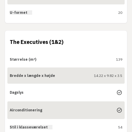
U-formet
20
The Executives (1&2)
Størrelse (m²)
139
Bredde x længde x højde
14.22 x 9.82 x 3.5
Dagslys
Airconditionering
Stil i klasseværelset
54