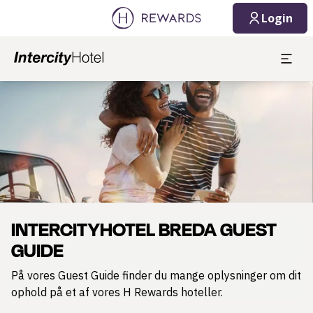
07.08.2026
08.08.2026
Login
1 Værelse(r) ⋅ 1 Voksen
Slide 1 af 1
INTERCITYHOTEL BREDA GUEST
GUIDE
På vores Guest Guide finder du mange oplysninger om dit
ophold på et af vores H Rewards hoteller.