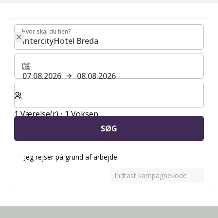
Hvor skal du hen?
Hvor skal du hen?
07.08.2026
08.08.2026
Vælg antal værelser og gæster til dit ophold
1 Værelse(r) ⋅ 1 Voksen
SØG
Jeg rejser på grund af arbejde
Indtast kampagnekode