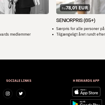
78,01 EUR
fra
SENIORPRIS (65+)
Særpris for alle personer på
Rewards medlemmer
Tilgængeligt året rundt efte
SOCIALE LINKS
H REWARDS APP