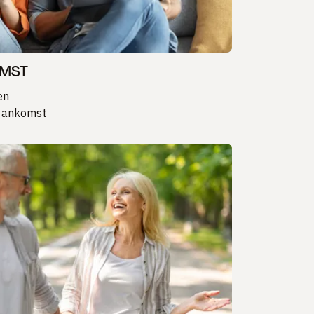
OMST
en
r ankomst