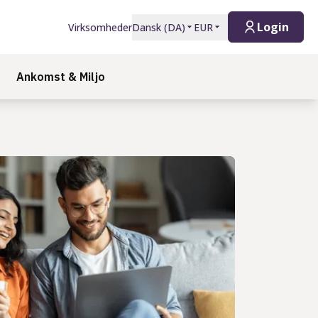
Login
Virksomheder
Dansk
(
DA
)
EUR
Ankomst & Miljo