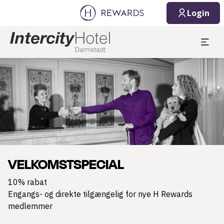
Login
Slide 1 af 1
VELKOMSTSPECIAL
10% rabat
Engangs- og direkte tilgængelig for nye H Rewards
medlemmer