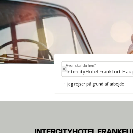
Hvor skal du hen?
Hvor skal du hen?
INTERCITYHOTEL 
SÜD GUEST GUIDE
Jeg rejser på grund af arbejde
På vores Guest Guide finder du masser af informatio
INTERCITYHOTEL FRANKFU