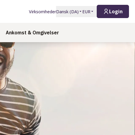
Login
Virksomheder
Dansk
(
DA
)
EUR
Ankomst & Omgivelser