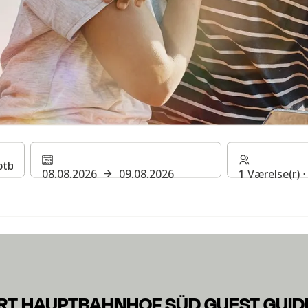
FRANKFURT HAUPTBAH
08.08.2026
09.08.2026
1 Værelse(r) 
n om dit ophold på et af vores hoteller. H Rewards hoteller.
RT HAUPTBAHNHOF SÜD GUEST GUID