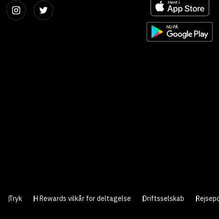
Tryk
H Rewards vilkår for deltagelse
Driftsselskab
Rejsepo