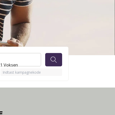
NHOF
⋅ 1 Voksen
Indtast kampagnekode
E