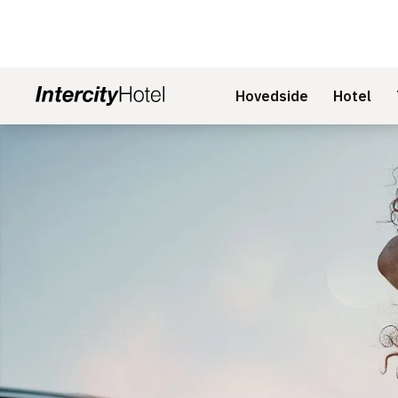
Hovedside
Hotel
Slide 1 af 1