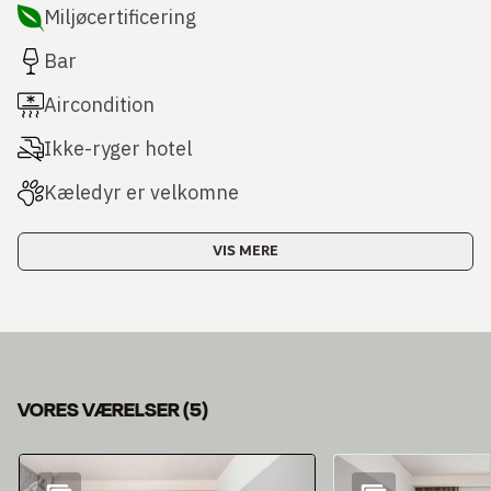
Miljøcertificering
Bar
Aircondition
Ikke-ryger hotel
Kæledyr er velkomne
VIS MERE
VORES VÆRELSER
(
5
)
Slide 1 af 5