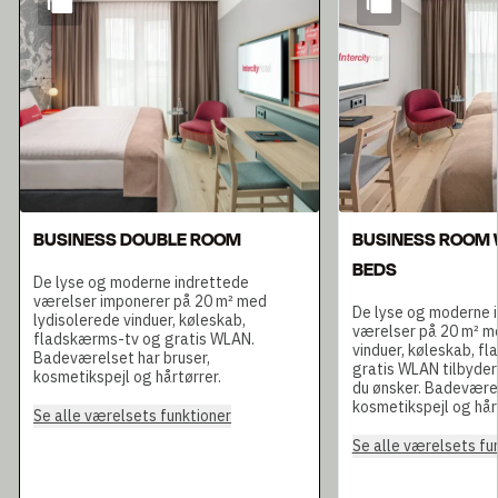
BUSINESS DOUBLE ROOM
BUSINESS ROOM 
BEDS
De lyse og moderne indrettede
værelser imponerer på 20 m² med
De lyse og moderne 
lydisolerede vinduer, køleskab,
værelser på 20 m² m
fladskærms-tv og gratis WLAN.
vinduer, køleskab, f
Badeværelset har bruser,
gratis WLAN tilbyder
kosmetikspejl og hårtørrer.
du ønsker. Badeværel
kosmetikspejl og hår
Se alle værelsets funktioner
Se alle værelsets fu