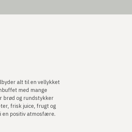
yder alt til en vellykket
enbuffet med mange
er brød og rundstykker
er, frisk juice, frugt og
 i en positiv atmosfære.