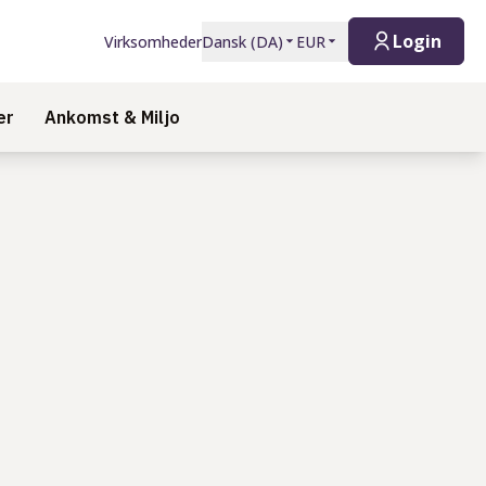
Login
Virksomheder
Dansk
(
DA
)
EUR
er
Ankomst & Miljo