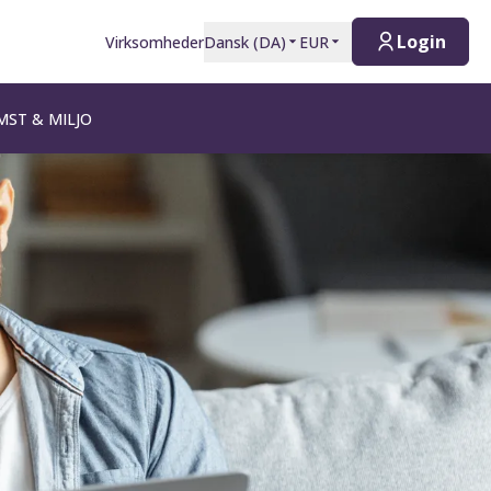
Login
Virksomheder
Dansk
(
DA
)
EUR
ST & MILJO