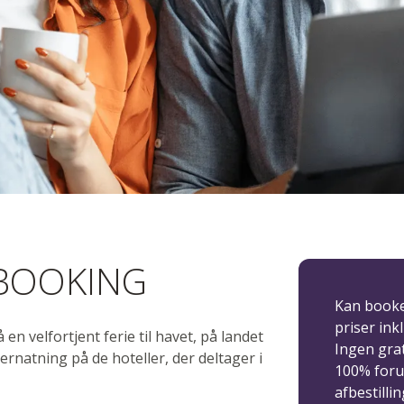
dlig ankomst
 BOOKING
Kan bookes
priser ink
en velfortjent ferie til havet, på landet
Ingen grat
rnatning på de hoteller, der deltager i
100% foru
afbestilli