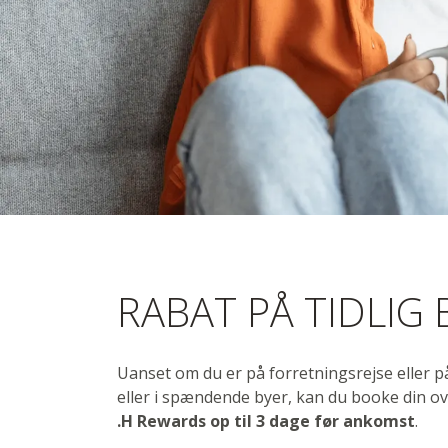
Pris for ti
RABAT PÅ TIDLIG
Spar op til 20% på Flex-prisen
Kan bookes op til 3 dage før ankomst
Uanset om du er på forretningsrejse eller på 
eller i spændende byer, kan du booke din ove
.H Rewards
op til 3 dage før ankomst
.