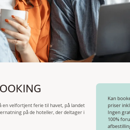
KOMST
BOOKING
Kan bookes
en velfortjent ferie til havet, på landet
priser ink
rnatning på de hoteller, der deltager i
Ingen grat
100% foru
afbestilli