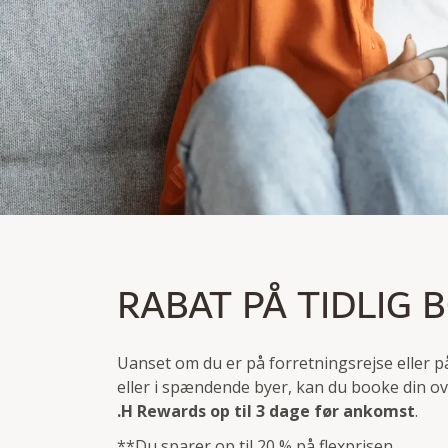
PRIS FOR TIDLIG AN
RABAT PÅ TIDLIG 
Spar op til 20% på Flex-prisen
Kan bookes op til 3 dage før ankomst
Uanset om du er på forretningsrejse eller på 
eller i spændende byer, kan du booke din ove
.H Rewards
op til 3 dage før ankomst
.
**Du sparer op til 20 % på flexprisen.