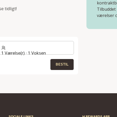
kontraktb
 tidligt!
Tilbuddet
værelser 
1 Værelse(r) ⋅ 1 Voksen
BESTIL
SOCIALE LINKS
H REWARDS APP