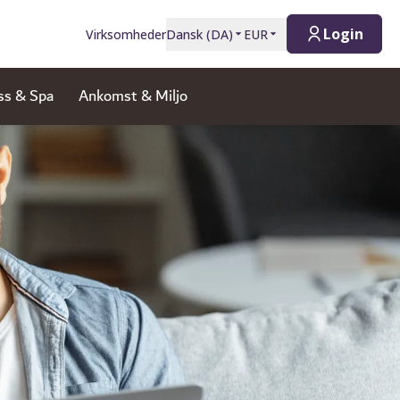
Login
Virksomheder
Dansk
(
DA
)
EUR
ss & Spa
Ankomst & Miljo