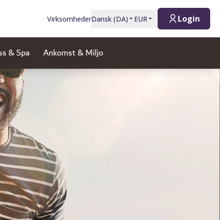
Login
Virksomheder
Dansk
(
DA
)
EUR
ss & Spa
Ankomst & Miljo