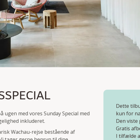
ECIAL
SPECIAL
enmadsbuffet om mandagen
Dette til
 på ugen med vores Sunday Special med
kun for na
elighed inkluderet.
Den viste 
Gratis afb
narisk Wachau-rejse bestående af
I tilfælde
Vi tager gerne hensyn til dine