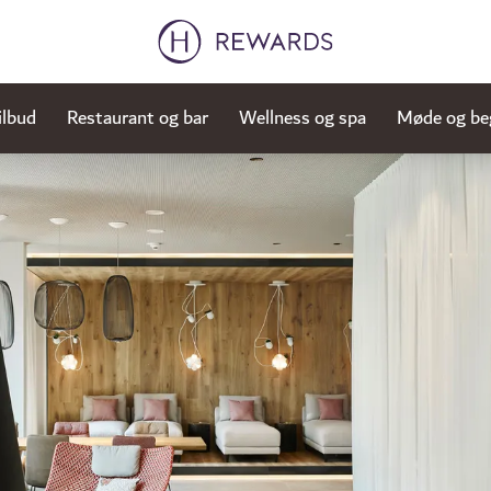
ilbud
Restaurant og bar
Wellness og spa
Møde og be