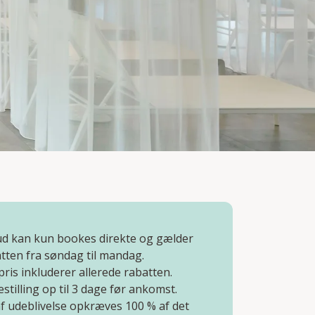
bud kan kun bookes direkte og gælder
tten fra søndag til mandag.
pris inkluderer allerede rabatten.
estilling op til 3 dage før ankomst.
 af udeblivelse opkræves 100 % af det