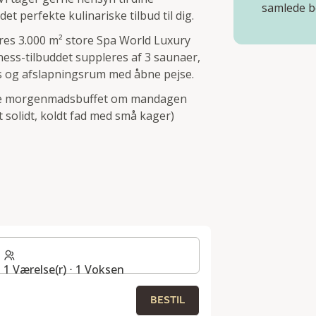
samlede b
t perfekte kulinariske tilbud til dig.
vores 3.000 m² store Spa World Luxury
ess-tilbuddet suppleres af 3 saunaer,
 og afslapningsrum med åbne pejse.
sive morgenmadsbuffet om mandagen
solidt, koldt fad med små kager)
1 Værelse(r) ⋅ 1 Voksen
BESTIL