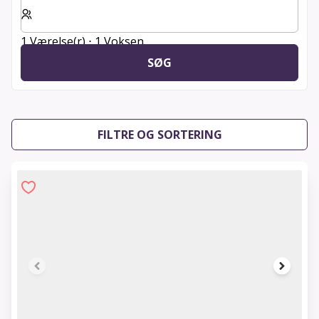
Vælg antal værelser og gæster til dit ophold
1 Værelse(r) ⋅ 1 Voksen
SØG
FILTRE OG SORTERING