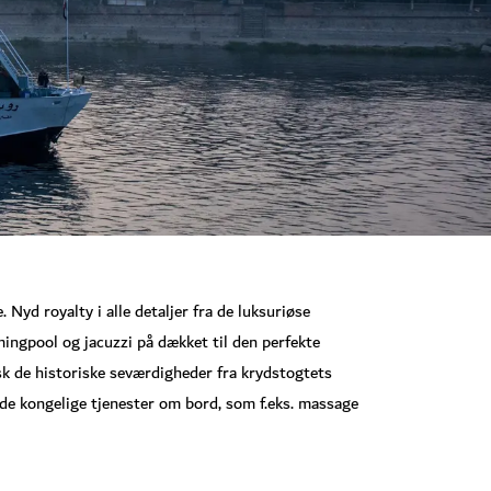
Nyd royalty i alle detaljer fra de luksuriøse
mingpool og jacuzzi på dækket til den perfekte
sk de historiske seværdigheder fra krydstogtets
 de kongelige tjenester om bord, som f.eks. massage