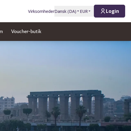
Login
Virksomheder
Dansk
(
DA
)
EUR
am
Voucher-butik