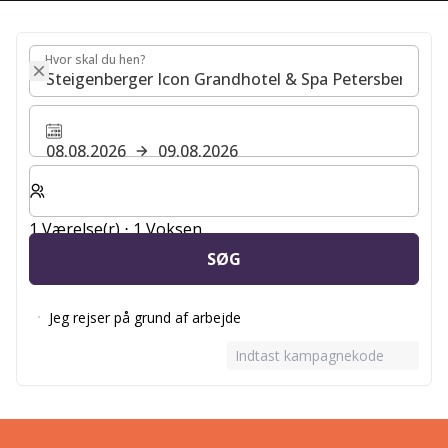
Hvor skal du hen?
Hvor skal du hen?
08.08.2026
09.08.2026
Vælg antal værelser og gæster til dit ophold
1 Værelse(r) ⋅ 1 Voksen
SØG
Jeg rejser på grund af arbejde
Indtast kampagnekode