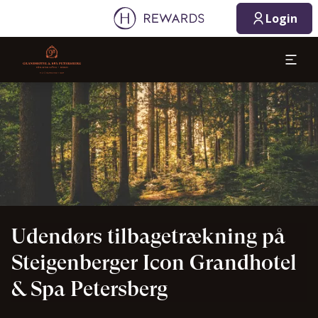
08.08.2026
09.08.2026
Login
1 Værelse(r) ⋅ 1 Voksen
Slide 1 af 1
Udendørs tilbagetrækning på
Steigenberger Icon Grandhotel
& Spa Petersberg