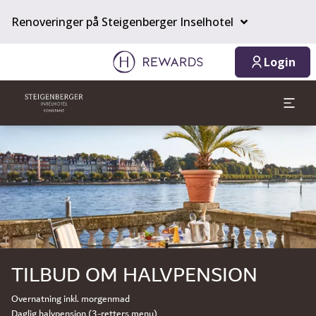
Renoveringer på Steigenberger Inselhotel
Login
Slide 1 af 1
TILBUD OM HALVPENSION
Overnatning inkl. morgenmad
Daglig halvpension (3-retters menu)