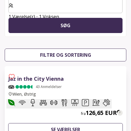
Vælg antal værelser og gæster til dit ophold
1 Værelse(r) ⋅ 1 Voksen
SØG
FILTRE OG SORTERING
Jaz in the City Vienna
43
Anmeldelser
Wien, Østrig
126,65 EUR
fra
SE VÆRELSER