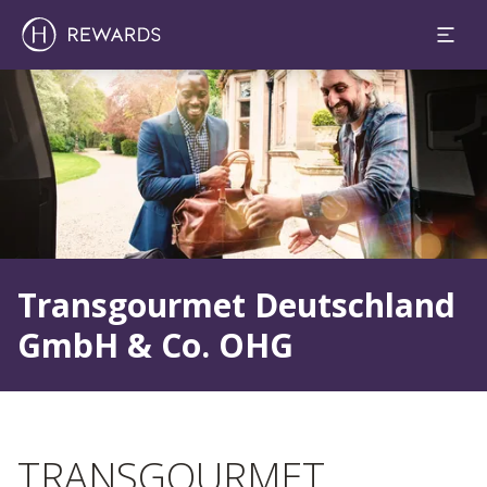
Slide 1 af 1
Transgourmet Deutschland
GmbH & Co. OHG
TRANSGOURMET