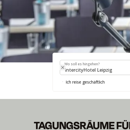
Wo soll es hingehen?
Wo soll es hingehen?
MEETING & EVENT
Ich reise geschäftlich
TAGUNGSRAUM FINDEN
TAGUNGSRÄUME FÜR