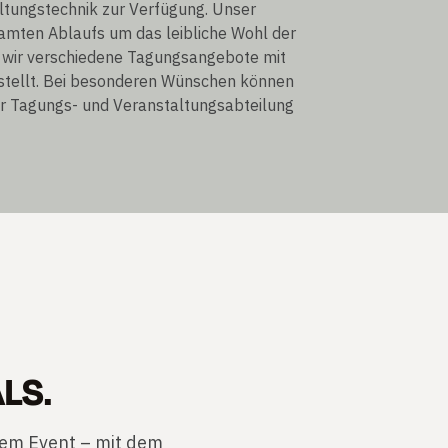
altungstechnik zur Verfügung. Unser
mten Ablaufs um das leibliche Wohl der
n wir verschiedene Tagungsangebote mit
stellt. Bei besonderen Wünschen können
rer Tagungs- und Veranstaltungsabteilung
LS.
nem Event – mit dem