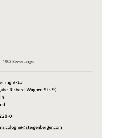
1903
Bewertungen
rring 9-13

abe: Richard-Wagner-Str. 9)

n

and
228-0
ons.cologne@steigenberger.com