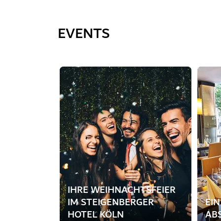
EVENTS
Dia 1 von 1
IHRE WEIHNACHTSFEIER
IM STEIGENBERGER
EI
HOTEL KÖLN
AB