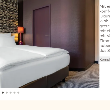
Mit e
komf
luxur
Wahl 
getre
mit e
mit V
Zimme
haben
das 
Kompl