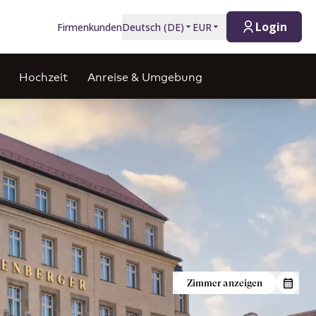
Login
Firmenkunden
Deutsch
(
DE
)
EUR
Hochzeit
Anreise & Umgebung
Zimmer anzeigen