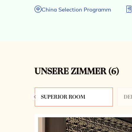
China Selection Programm
UNSERE ZIMMER
(
6
)
Dia 1 von 3
SUPERIOR ROOM
DE
Dia 1 von 5