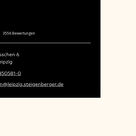
3556
Bewertungen
schen 6

eipzig
 350581-0
n@leipzig.steigenberger.de