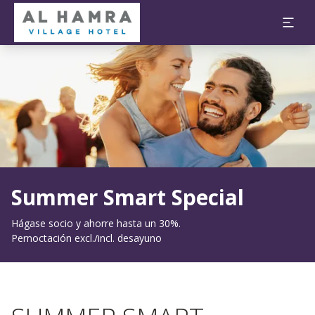
Diapositiva 1 de 1
Summer Smart Special
Hágase socio y ahorre hasta un 30%.
Pernoctación excl./incl. desayuno