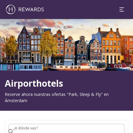
1 Habitación(es) ⋅ 1 Adulto
Diapositiva 1 de 1
Airporthotels
Reserve ahora nuestras ofertas "Park, Sleep & Fly" en
Ámsterdam
¿A dónde vas?
¿A dónde vas?