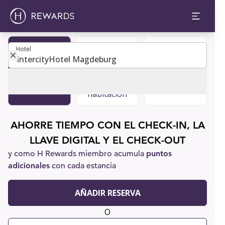
Hotel
Hotel
Hacerse
Reservar
Atención al
miembro
una
cliente
habitación
AHORRE TIEMPO CON EL CHECK-IN, LA
LLAVE DIGITAL Y EL CHECK-OUT
y como H Rewards miembro acumula
puntos
adicionales
con cada estancia
AÑADIR RESERVA
O