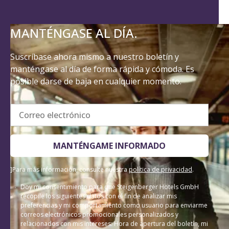
MANTÉNGASE AL DÍA.
Suscríbase ahora mismo a nuestro boletín y
manténgase al día de forma rápida y cómoda. Es
posible darse de baja en cualquier momento.
Correo electrónico
MANTÉNGAME INFORMADO
]Para más información, consulte nuestra
política de privacidad
.
Doy mi consentimiento para que Steigenberger Hotels GmbH
recopile los siguientes datos con el fin de analizar mis
preferencias y mi comportamiento como usuario para enviarme
correos electrónicos promocionales personalizados y
relacionados con mis intereses: Hora de apertura del boletín, mi