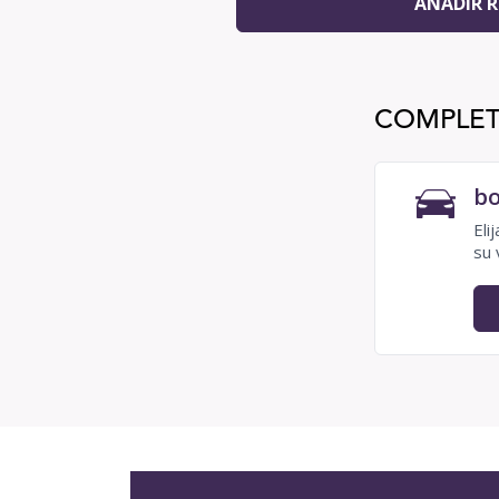
AÑADIR R
COMPLET
bo
Eli
su 