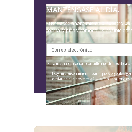
MANTÉNGASE AL DÍA.
Suscríbase ahora mismo a nuestro bole
forma rápida y cómoda. Es posible dar
Correo electrónico
]Para más información, consulte nuestra
política d
Doy mi consentimiento para que Steigenberger 
enviarme correos electrónicos promocionales per