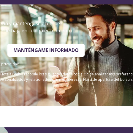
tín y manténgase al día de
se de baja en cualquier momento.
MANTÉNGAME INFORMADO
e privacidad
.
Hotels GmbH recopile los siguientes datos con el fin de analizar mis prefere
sonalizados y relacionados con mis intereses: Hora de apertura del boletín, mi 