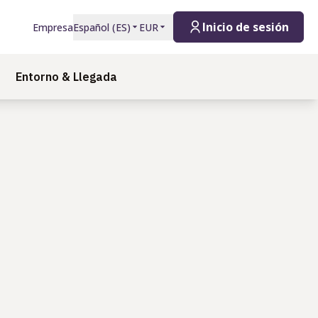
Inicio de sesión
Empresa
Español
(
ES
)
EUR
Entorno & Llegada